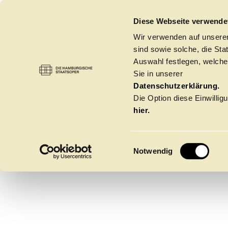
DIE HAMBURGISCHE STAATSOPER
Diese Webseite verwende
Wir verwenden auf unseren
sind sowie solche, die St
Auswahl festlegen, welche
Sie in unserer
ALOISI
ORCHESTER
→
GASTSOLIST:INNEN
Datenschutzerklärung.
Die Option diese Einwilligu
hier.
NARDI
E
Notwendig
Sopran
i
n
w
Spielzeit 2026/20
i
l
l
Oper