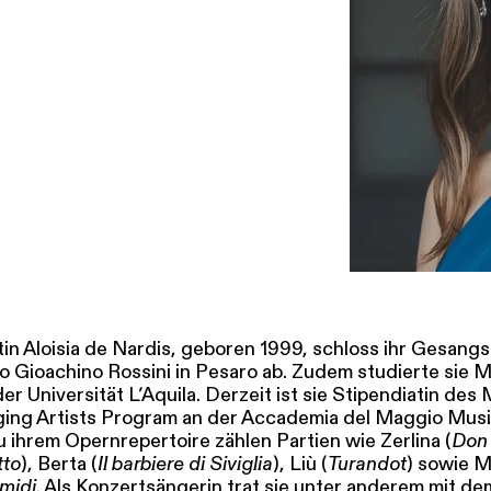
SERVICE
DANKE
MEIN KONTO
eise
Ihr Besuch
Abos
Führungen
Job
tin Aloisia de Nardis, geboren 1999, schloss ihr Gesan
o Gioachino Rossini in Pesaro ab. Zudem studierte sie
der Universität L’Aquila. Derzeit ist sie Stipendiatin des
ng Artists Program an der Accademia del Maggio Musi
u ihrem Opernrepertoire zählen Partien wie Zerlina (
Don 
tto
), Berta (
Il barbiere di Siviglia
), Liù (
Turandot
) sowie M
imidi
. Als Konzertsängerin trat sie unter anderem mit d