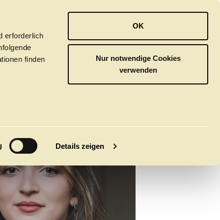
OPER
BALLETT
ORCHESTER
OK
 erforderlich
hfolgende
Nur notwendige Cookies
tionen finden
verwenden
M
g
Details zeigen
tivals
CLICK in
tsoper