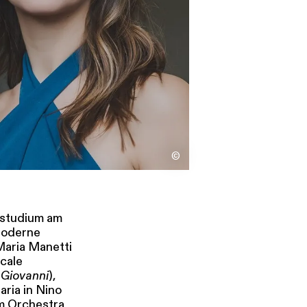
s
Kontakt
©
gsstudium am
 Moderne
 Maria Manetti
cale
Giovanni
),
aria in Nino
em Orchestra