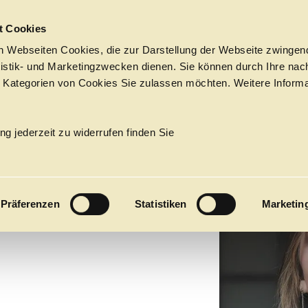
Sprungmarken
t Cookies
 Webseiten Cookies, die zur Darstellung der Webseite zwingend
atistik- und Marketingzwecken dienen. Sie können durch Ihre nac
 Kategorien von Cookies Sie zulassen möchten. Weitere Informa
A DE
Tickets &
Suche
Ihr Besuch
Termine
ng jederzeit zu widerrufen finden Sie
KALENDER
S
PROGRAM
Präferenzen
Statistiken
Marketin
Alle
Oper
Ballett
Konzert
ÜBER UNS
27
Premieren
Repertoire
Konzerte
Fes
Ballett
Orchester
Die Hamburgische Staa