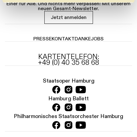
l
Einer für Alle. Und nichts mehr verpassen! Mit unserem
neuen Gesamt-Newsletter.
Jetzt anmelden
PRESSE
KONTAKT
DANKE
JOBS
KARTENTELEFON:
+49 (0) 40 35 68 68
Staatsoper Hamburg
Hamburg Ballett
Philharmonisches Staatsorchester Hamburg