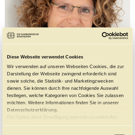
Führungen
Jobs
Kontakt
Diese Webseite verwendet Cookies
Wir verwenden auf unseren Webseiten Cookies, die zur
Darstellung der Webseite zwingend erforderlich sind
sowie solche, die Statistik- und Marketingzwecken
dienen. Sie können durch Ihre nachfolgende Auswahl
festlegen, welche Kategorien von Cookies Sie zulassen
©
möchten. Weitere Informationen finden Sie in unserer
Datenschutzerklärung.
Die Option diese Einwilligung jederzeit zu widerrufen
finden Sie
Musik gehört für Uta Babinecz seit frühester Kindheit
hier.
zu ihrem Leben, denn sie ist in Aachen in einem
E