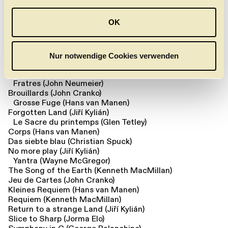
a
(Christian Spuck)
u
Vision in "Poème de l’Extase" (John Cranko)
OK
Roy in "Présence "( John Cranko)
s
Gastgeber in "The Lady and the Fool" (John Cranko)
w
Erster Eindringling in "The Cage" (Jerome Robbins)
a
Nur notwendige Cookies verwenden
und Soli in
h
l
Fratres (John Neumeier)
Brouillards (John Cranko)
Grosse Fuge (Hans van Manen)
Forgotten Land (Jiří Kylián)
Le Sacre du printemps (Glen Tetley)
Corps (Hans van Manen)
Das siebte blau (Christian Spuck)
No more play (Jiří Kylián)
Yantra (Wayne McGregor)
The Song of the Earth (Kenneth MacMillan)
Jeu de Cartes (John Cranko)
Kleines Requiem (Hans van Manen)
Requiem (Kenneth MacMillan)
Return to a strange Land (Jiří Kylián)
Slice to Sharp (Jorma Elo)