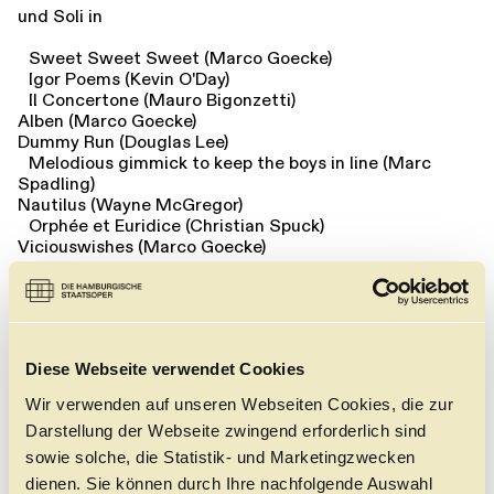
und Soli in
Sweet Sweet Sweet (Marco Goecke)
Igor Poems (Kevin O'Day)
Il Concertone (Mauro Bigonzetti)
Alben (Marco Goecke)
Dummy Run (Douglas Lee)
Melodious gimmick to keep the boys in line (Marc
Spadling)
Nautilus (Wayne McGregor)
Orphée et Euridice (Christian Spuck)
Viciouswishes (Marco Goecke)
REPERTOIRE IN MAILAND
Ein Prinz in "Dornröschen" (Rudolf Nurejew)
und Soli in
Diese Webseite verwendet Cookies
Excelsior (Luigi Manzotti)
Wir verwenden auf unseren Webseiten Cookies, die zur
Amarcord (Luciano Cannito)
Darstellung der Webseite zwingend erforderlich sind
Notre-Dame de Paris (Roland Petit)
sowie solche, die Statistik- und Marketingzwecken
REPERTOIRE IN STUTTGART
dienen. Sie können durch Ihre nachfolgende Auswahl