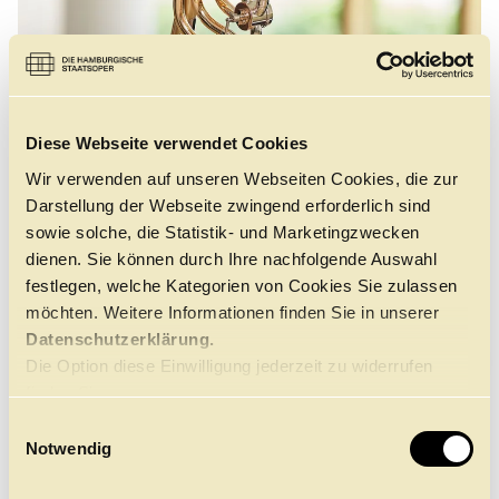
Führungen
Jobs
Kontakt
Diese Webseite verwendet Cookies
Wir verwenden auf unseren Webseiten Cookies, die zur
Darstellung der Webseite zwingend erforderlich sind
sowie solche, die Statistik- und Marketingzwecken
dienen. Sie können durch Ihre nachfolgende Auswahl
festlegen, welche Kategorien von Cookies Sie zulassen
möchten. Weitere Informationen finden Sie in unserer
Datenschutzerklärung.
©
Die Option diese Einwilligung jederzeit zu widerrufen
finden Sie
hier.
E
Notwendig
i
Orchestererfahrung sammelte er beim Wiener
n
Jeunesse Orchester und war in der Spielzeit 2020/22