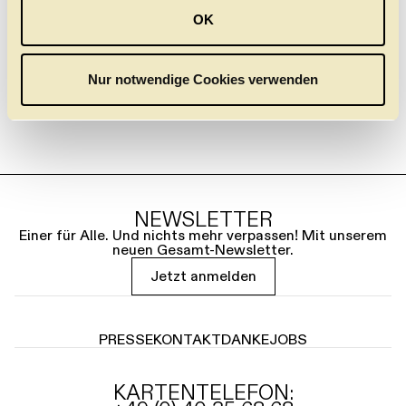
04/2026)
u
OK
s
w
a
Nur notwendige Cookies verwenden
h
l
NEWSLETTER
Einer für Alle. Und nichts mehr verpassen! Mit unserem
neuen Gesamt-Newsletter.
Jetzt anmelden
PRESSE
KONTAKT
DANKE
JOBS
KARTENTELEFON: