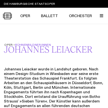
Sprungmarken
DIE HAMBURGISCHE STAATSOPER
OPER
BALLETT
ORCHESTER
Tickets &
OPER
→
BÜHNENBILDNER:INNEN
Suche
Ihr Besuch
JOHANNES LEIACKER
Termine
KALENDER
PROGRAMM
Johannes Leiacker wurde in Landshut geboren. Nach
Alle
Oper
Ballett
Konzert
einem Design-Studium in Wiesbaden war seine erste
ÜBER UNS
Theaterstation das Schauspiel Frankfurt. Es folgten
Spielzeit 2026/2027
Premieren
Arbeiten an den Schauspielhäusern in Düsseldorf, Bonn,
SERVICE
Köln, Stuttgart, Berlin und München. Internationale
Repertoire
Konzerte
Festivals
Engagements führten ihn nach Kopenhagen und
Oper
Ballett
Orchester
Stockholm. Dort entstand die Uraufführung von Botho
DANKE
MEIN KONTO
Strauss’ »Sieben Türen«. Der Künstler kann außerdem
CLICK in
Die Hamburgische Staatsoper
Tickets & Preise
Ihr Besuch
Abos
auf Engagements an allen führenden deutschen