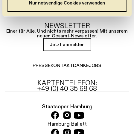
a
Nur notwendige Cookies verwenden
h
l
NEWSLETTER
Einer für Alle. Und nichts mehr verpassen! Mit unserem
neuen Gesamt-Newsletter.
Jetzt anmelden
PRESSE
KONTAKT
DANKE
JOBS
KARTENTELEFON:
+49 (0) 40 35 68 68
Staatsoper Hamburg
Hamburg Ballett