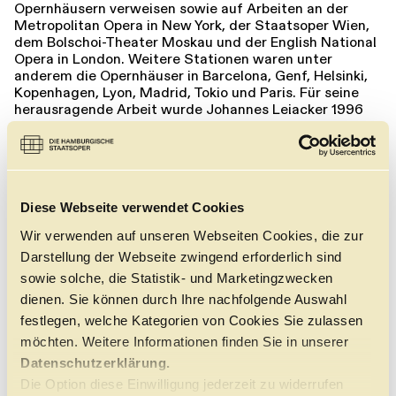
Opernhäusern verweisen sowie auf Arbeiten an der
Führungen
Jobs
Kontakt
Metropolitan Opera in New York, der Staatsoper Wien,
dem Bolschoi-Theater Moskau und der English National
Opera in London. Weitere Stationen waren unter
anderem die Opernhäuser in Barcelona, Genf, Helsinki,
Kopenhagen, Lyon, Madrid, Tokio und Paris. Für seine
herausragende Arbeit wurde Johannes Leiacker 1996
und 2009 von den Kritikern der Zeitschrift »Opernwelt«
zum Bühnenbildner des Jahres gewählt.
Eine kontinuierliche Zusammenarbeit verbindet ihn mit
den Regisseuren Peter Konwitschny, Dietrich Hilsdorf,
Guy Joosten, Vera Nemirova und Christof Loy. 2010
Diese Webseite verwendet Cookies
erhielt Johannes Leiacker den britischen Laurence
Olivier Award für die beste neue Opernproduktion für
Wir verwenden auf unseren Webseiten Cookies, die zur
Christof Loys Inszenierung von »Tristan und Isolde« am
Darstellung der Webseite zwingend erforderlich sind
Royal Opera House in London. Mit Philipp Himmelmann
erarbeitete er unter anderem »Don Carlo« an der
sowie solche, die Statistik- und Marketingzwecken
Staatsoper Unter den Linden, »Tosca« auf der
dienen. Sie können durch Ihre nachfolgende Auswahl
Seebühne in Bregenz und »Manon Lescaut« an der
festlegen, welche Kategorien von Cookies Sie zulassen
Staatsoper Hamburg. Für die Staatsoper Hamburg
möchten. Weitere Informationen finden Sie in unserer
gestaltete er außerdem die Bühnenbilder für Peter
Konwitschnys Inszenierungen von »Don Carlos«, »Die
Datenschutzerklärung.
Meistersinger von Nürnberg« und »Moses und Aron«
Die Option diese Einwilligung jederzeit zu widerrufen
sowie für Guy Joostens Interpretationen von »La