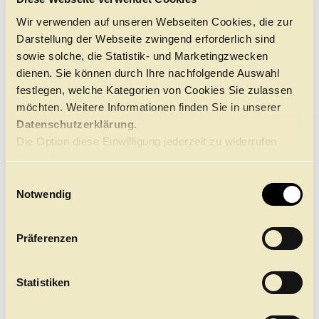
Führungen
Jobs
Kontakt
Wir verwenden auf unseren Webseiten Cookies, die zur
Darstellung der Webseite zwingend erforderlich sind
sowie solche, die Statistik- und Marketingzwecken
dienen. Sie können durch Ihre nachfolgende Auswahl
festlegen, welche Kategorien von Cookies Sie zulassen
möchten. Weitere Informationen finden Sie in unserer
©
Datenschutzerklärung.
Die Option diese Einwilligung jederzeit zu widerrufen
finden Sie
hier.
Andreas Kuppertz ist 1. Bass im Chor der
E
Hamburgischen Staatsoper.
Notwendig
i
n
w
Präferenzen
i
l
l
Statistiken
i
g