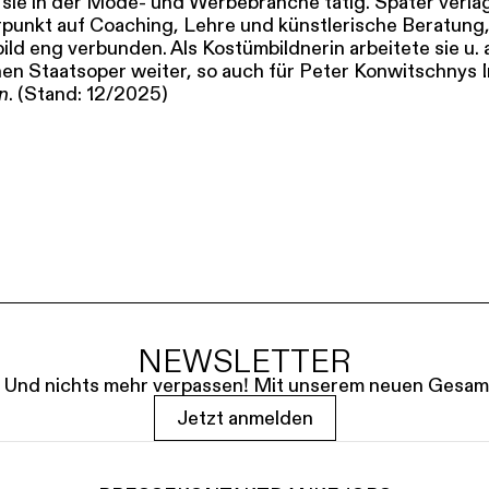
SERVICE
sie in der Mode- und Werbebranche tätig. Später verlag
punkt auf Coaching, Lehre und künstlerische Beratung, 
d eng verbunden. Als Kostümbildnerin arbeitete sie u. a
DANKE
MEIN KONTO
n Staatsoper weiter, so auch für Peter Konwitschnys 
eise
Ihr Besuch
Abos
Führungen
Job
n
. (Stand: 12/2025)
NEWSLETTER
le. Und nichts mehr verpassen! Mit unserem neuen Gesam
Jetzt anmelden