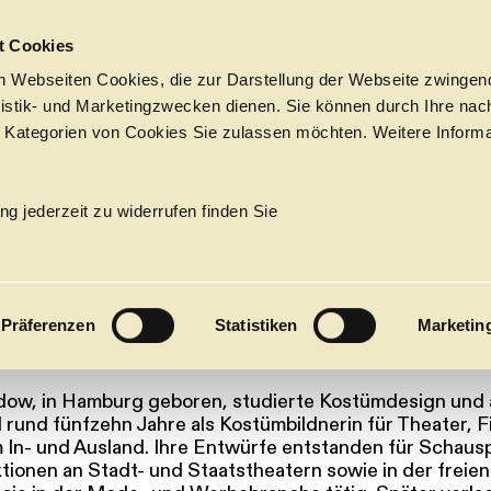
Sprungmarken
t Cookies
 Webseiten Cookies, die zur Darstellung der Webseite zwingend
atistik- und Marketingzwecken dienen. Sie können durch Ihre nac
 Kategorien von Cookies Sie zulassen möchten. Weitere Informa
VON
Tickets &
Suche
Ihr Besuch
Termine
ng jederzeit zu widerrufen finden Sie
KALENDER
OW
PROGRAM
Präferenzen
Statistiken
Marketin
Alle
Oper
Ballett
Konzert
ÜBER UNS
dow, in Hamburg geboren, studierte Kostümdesign und 
27
Premieren
Repertoire
Konzerte
Fes
 rund fünfzehn Jahre als Kostümbildnerin für Theater, F
 In- und Ausland. Ihre Entwürfe entstanden für Schausp
ionen an Stadt- und Staatstheatern sowie in der freie
Ballett
Orchester
Die Hamburgische Staa