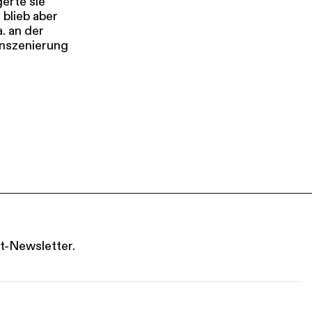
erte sie
blieb aber
. an der
Inszenierung
s
Kontakt
t-Newsletter.