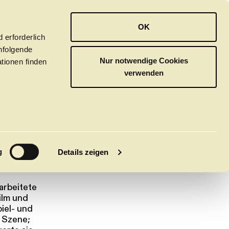
OPER
BALLETT
ORCHESTER
OK
 erforderlich
hfolgende
Nur notwendige Cookies
tionen finden
verwenden
M
g
Details zeigen
arbeitete
tivals
CLICK in
ilm und
iel- und
n Szene;
tsoper