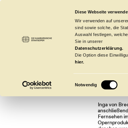
DIE HAMBURGISCHE STAATSOPER
Diese Webseite verwende
Wir verwenden auf unseren
sind sowie solche, die St
Auswahl festlegen, welche
Sie in unserer
INGA 
OPER
→
INGA VON BREDOW
Datenschutzerklärung.
Die Option diese Einwilligu
hier.
BRED
E
Notwendig
i
n
w
Inga von Bre
Spielzeit 2026/20
i
anschließend
l
Fernsehen im
Opernprodukt
l
Oper