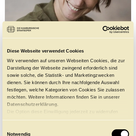
Führungen
Jobs
Kontakt
Diese Webseite verwendet Cookies
Wir verwenden auf unseren Webseiten Cookies, die zur
Darstellung der Webseite zwingend erforderlich sind
sowie solche, die Statistik- und Marketingzwecken
dienen. Sie können durch Ihre nachfolgende Auswahl
festlegen, welche Kategorien von Cookies Sie zulassen
möchten. Weitere Informationen finden Sie in unserer
©
Datenschutzerklärung.
Die Option diese Einwilligung jederzeit zu widerrufen
finden Sie
hier.
Catherine Dumont tanzte von 1995 bis 2011 als Solisten
E
beim Hamburg Ballett. Anschließend war sie 13 Jahre
Notwendig
i