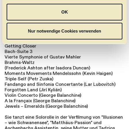
a
Soldier Songs (Des Knaben Wunderhorn)
Requiem
u
OK
Kinderszenen
s
Trilogy M.R.: Secrets
w
Spring and Fall
a
Bernstein Dances
Nur notwendige Cookies verwenden
Vaslav
h
Le Sacre
l
Getting Closer
Bach-Suite 3
Vierte Symphonie of Gustav Mahler
Brahms-Waltz
(Frederick Ashton after Isadora Duncan)
Moments Movements Mendelssohn (Kevin Haigen)
Triple Self (Petr Zuska)
Fandango and Sinfonia Concertante (Lar Lubovitch)
Forgotten Land (Jirí Kylián)
Violin Concerto (George Balanchine)
A la Françaix (George Balanchine)
Jewels – Emeralds (George Balanchine)
Sie tanzt eine Solorolle in der Verfilmung von "Illusionen
– wie Schwanensee", "Matthäus-Passion" und
Aschenbachs Assistentin, seine Mutter und Tadzios