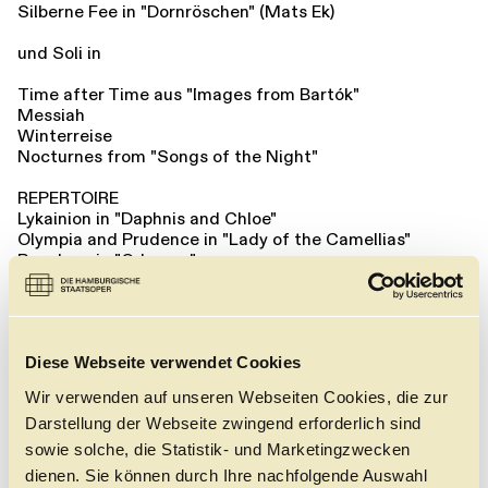
Silberne Fee in "Dornröschen" (Mats Ek)
und Soli in
Time after Time aus "Images from Bartók"
Messiah
Winterreise
Nocturnes from "Songs of the Night"
REPERTOIRE
Lykainion in "Daphnis and Chloe"
Olympia and Prudence in "Lady of the Camellias"
Penelope in "Odyssey"
Diana in "Sylvia"
Cinderella's Mutter und eine Stiefschwester in "A
Cinderella Story"
Hermia in "A Midsummer Night's Dream"
Dulcinea in "Don Quixote"
Diese Webseite verwendet Cookies
Bianca in "Othello"
Wir verwenden auf unseren Webseiten Cookies, die zur
Bäsle and The Music in "Windows on MOZART"
Darstellung der Webseite zwingend erforderlich sind
The Good Fairy and The Queen in "The Sleeping
Beauty"
sowie solche, die Statistik- und Marketingzwecken
Lady Capulet in "Romeo and Juliet"
dienen. Sie können durch Ihre nachfolgende Auswahl
Olivia in "VIVALDI or What You Will"