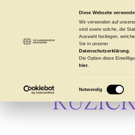
DIE HAMBURGISCHE STAATSOPER
Diese Webseite verwende
Wir verwenden auf unseren
sind sowie solche, die St
Auswahl festlegen, welche
Sie in unserer
PROF. D
HAUS
→
EHRENMITGLIEDER DER HAMBUR
Datenschutzerklärung.
Die Option diese Einwilligu
hier.
PETER
E
Notwendig
RUZIC
i
n
w
Spielzeit 2026/20
i
l
l
Oper