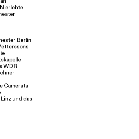
ian
N erlebte
heater
n
hester Berlin
Petterssons
ie
skapelle
das WDR
nchner
ie Camerata
e
 Linz und das