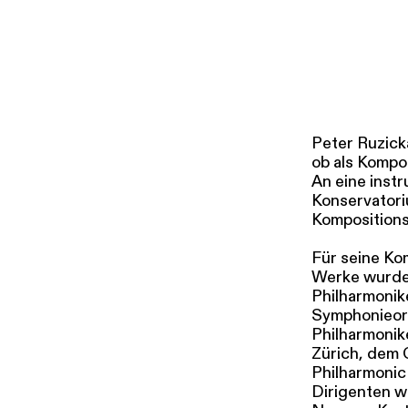
i
g
u
Tickets & Pr
n
g
s
a
Peter Ruzick
u
ob als Kompo
s
An eine inst
Konservatori
w
Kompositions
a
h
Für seine Ko
l
Werke wurden
Philharmonik
Symphonieor
Philharmonik
Zürich, dem
Philharmonic
Dirigenten w