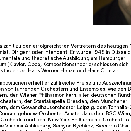
SERVICE
DANKE
MEIN KONTO
eise
Ihr Besuch
Abos
Führungen
Job
a zählt zu den erfolgreichsten Vertretern des heutigen
nist, Dirigent oder Intendant. Er wurde 1948 in Düsseld
rumentale und theoretische Ausbildung am Hamburger
um (Klavier, Oboe, Kompositionstheorie) schlossen sich
studien bei Hans Werner Henze und Hans Otte an.
mpositionen erhielt er zahlreiche Preise und Auszeichn
 von führenden Orchestern und Ensembles, wie den Be
ern, den Wiener Philharmonikern, allen deutschen Rund
chestern, der Staatskapelle Dresden, den Münchener
ern, dem Gewandhausorchester Leipzig, dem Tonhalle-
 Concertgebouw-Orchester Amsterdam, dem RSO Wien, 
 Orchestra und dem New York Philharmonic Orchestra a
ie Vladimir Ashkenazy, Semyon Bychkov, Riccardo Chaill