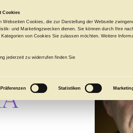
Sprungmarken
t Cookies
 Webseiten Cookies, die zur Darstellung der Webseite zwingend
atistik- und Marketingzwecken dienen. Sie können durch Ihre nac
 Kategorien von Cookies Sie zulassen möchten. Weitere Informa
R.
GISCHEN STAATSOPER
Tickets &
Suche
Ihr Besuch
Termine
ng jederzeit zu widerrufen finden Sie
KALENDER
PROGRAM
Präferenzen
Statistiken
Marketin
KA
Alle
Oper
Ballett
Konzert
ÜBER UNS
27
Premieren
Repertoire
Konzerte
Fes
Ballett
Orchester
Die Hamburgische Staa