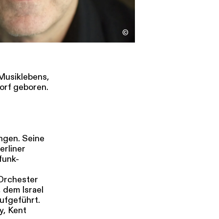
s
Kontakt
©
 Musiklebens,
orf geboren.
ungen. Seine
rliner
funk-
Orchester
dem Israel
ufgeführt.
y, Kent