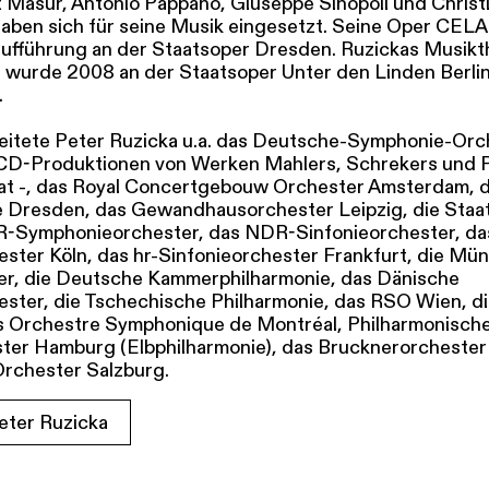
 Masur, Antonio Pappano, Giuseppe Sinopoli und Christ
aben sich für seine Musik eingesetzt. Seine Oper CELA
aufführung an der Staatsoper Dresden. Ruzickas Musikt
urde 2008 an der Staatsoper Unter den Linden Berli
.
 leitete Peter Ruzicka u.a. das Deutsche-Symphonie-Orc
 CD-Produktionen von Werken Mahlers, Schrekers und 
hat -, das Royal Concertgebouw Orchester Amsterdam, d
e Dresden, das Gewandhausorchester Leipzig, die Staat
BR-Symphonieorchester, das NDR-Sinfonieorchester, 
ester Köln, das hr-Sinfonieorchester Frankfurt, die Mü
er, die Deutsche Kammerphilharmonie, das Dänische
ester, die Tschechische Philharmonie, das RSO Wien, d
s Orchestre Symphonique de Montréal, Philharmonisch
ter Hamburg (Elbphilharmonie), das Brucknerorchester
rchester Salzburg.
eter Ruzicka