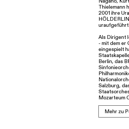
Nagano, Kurt
Thielemann h
2001 ihre Ur
HÖLDERLIN w
uraufgeführt
Als Dirigent
- mit dem er
eingespielt 
Staatskapell
Berlin, das 
Sinfonieorch
Philharmonik
Nationalorch
Salzburg, da
Staatsorches
Mozarteum O
Mehr zu P