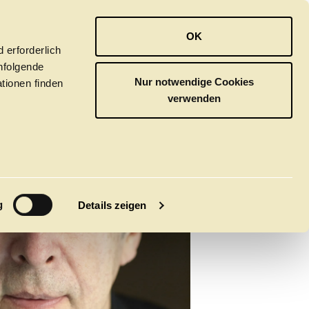
OPER
BALLETT
ORCHESTER
OK
 erforderlich
hfolgende
Nur notwendige Cookies
tionen finden
verwenden
M
g
Details zeigen
tivals
CLICK in
tsoper