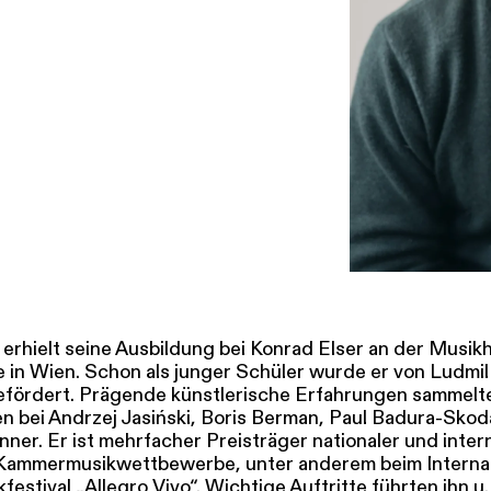
SERVICE
DANKE
MEIN KONTO
eise
Ihr Besuch
Abos
Führungen
Job
 erhielt seine Ausbildung bei Konrad Elser an der Musi
 in Wien. Schon als junger Schüler wurde er von Ludmil
gefördert. Prägende künstlerische Erfahrungen sammelt
n bei Andrzej Jasiński, Boris Berman, Paul Badura-Sko
ner. Er ist mehrfacher Preisträger nationaler und inter
 Kammermusikwettbewerbe, unter anderem beim Interna
stival „Allegro Vivo“. Wichtige Auftritte führten ihn u.