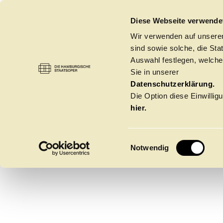
DIE HAMBURGISCHE STAATSOPER
Diese Webseite verwende
Wir verwenden auf unseren
sind sowie solche, die St
Auswahl festlegen, welche
Sie in unserer
PETAR
BALLETT
→
PIANIST:INNEN
Datenschutzerklärung.
Die Option diese Einwilligu
hier.
KOSTO
E
Notwendig
i
n
w
Spielzeit 2026/20
i
l
l
Oper