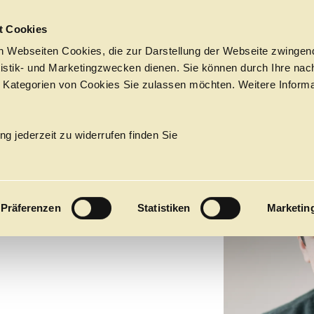
Sprungmarken
t Cookies
 Webseiten Cookies, die zur Darstellung der Webseite zwingend
atistik- und Marketingzwecken dienen. Sie können durch Ihre nac
 Kategorien von Cookies Sie zulassen möchten. Weitere Informa
Tickets &
Suche
Ihr Besuch
Termine
ng jederzeit zu widerrufen finden Sie
KALENDER
V
PROGRAM
Präferenzen
Statistiken
Marketin
Alle
Oper
Ballett
Konzert
ÜBER UNS
27
Premieren
Repertoire
Konzerte
Fes
Ballett
Orchester
Die Hamburgische Staa