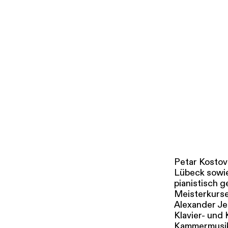
i
g
u
Tickets & Pr
n
g
s
a
u
s
w
a
h
l
Petar Kostov
Lübeck sowie
pianistisch 
Meisterkurse
Alexander Jen
Klavier- und
Kammermusikfe