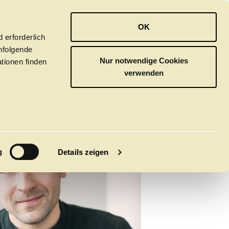
OPER
BALLETT
ORCHESTER
OK
 erforderlich
hfolgende
Nur notwendige Cookies
tionen finden
verwenden
M
g
Details zeigen
tivals
CLICK in
tsoper