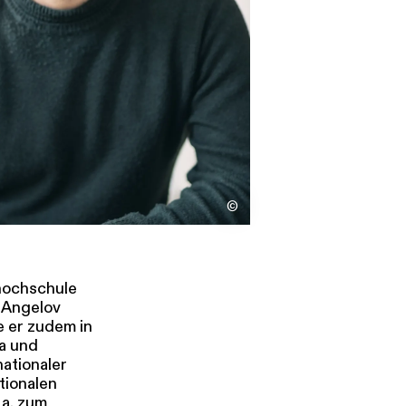
s
Kontakt
©
khochschule
 Angelov
e er zudem in
da und
nationaler
tionalen
 a. zum