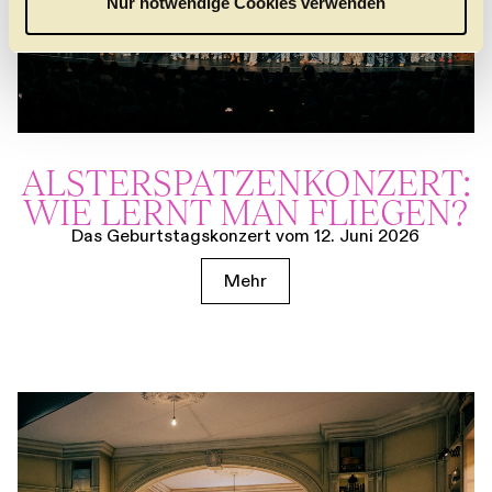
Nur notwendige Cookies verwenden
h
l
ALSTER­SPATZEN­KONZERT:
WIE LERNT MAN FLIEGEN?
Das Geburtstagskonzert vom 12. Juni 2026
Mehr