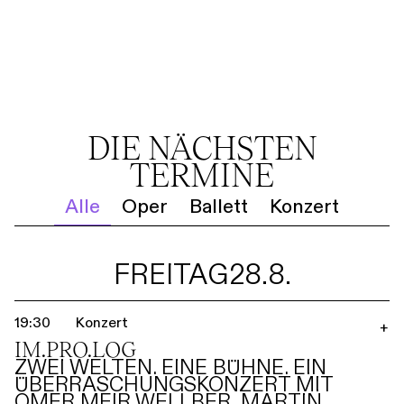
DIE NÄCHSTEN
TERMINE
Alle
Oper
Ballett
Konzert
FREITAG
28.8.
19:30
Konzert
+
IM.PRO.LOG
ZWEI WELTEN. EINE BÜHNE. EIN
ÜBERRASCHUNGSKONZERT MIT
OMER MEIR WELLBER, MARTIN