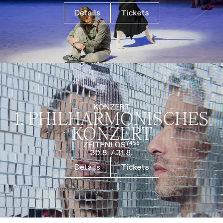
Details
Tickets
KONZERT
1. PHILHARMO­NISCHES
KONZERT
ZEITENLOS⁷⁴⁵⁵
30.8.
/
31.8.
Details
Tickets