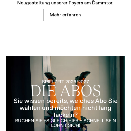
Neugestaltung unserer Foyers am Dammtor.
Mehr erfahren
SPIELZEIT 2026/2027
DIE ABOS
Sie wissen bereits, welches Abo Sie
wählen und möchten nicht lang
fackeln?
BUCHEN SIE ES GLEICH HIER – SCHNELL SEIN
LOHNT SICH!