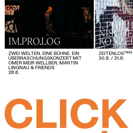
1. PHI
NISCHE
IM.PRO.LOG
KONZE
ZWEI WELTEN. EINE BÜHNE. EIN
ZEITENLOS⁷⁴⁵⁵
ÜBERRASCHUNGSKONZERT MIT
30.8.
31.8.
OMER MEIR WELLBER, MARTIN
LINGNAU & FRIENDS
28.8.