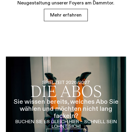
Neugestaltung unserer Foyers am Dammtor.
Mehr erfahren
SPIELZEIT 2026/2027
DIE ABOS
Sie wissen bereits, welches Abo Sie
wählen und möchten nicht lang
fackeln?
BUCHEN SIE ES GLEICH HIER – SCHNELL SEIN
LOHNT SICH!