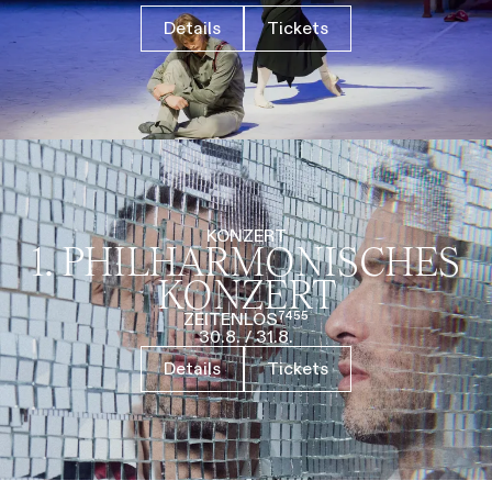
Details
Tickets
KONZERT
1. PHILHARMO­NISCHES
KONZERT
ZEITENLOS⁷⁴⁵⁵
30.8.
/
31.8.
Details
Tickets