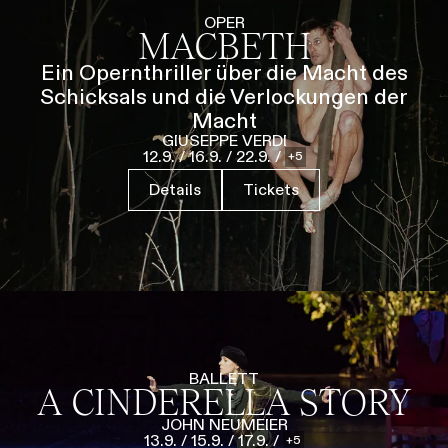
Führungen
Jobs
Kontakt
OPER
MACBETH
Ein Opernthriller über die Macht des
Schicksals und die Verlockungen der
Macht
GIUSEPPE VERDI
12.9.
/
16.9.
/
22.9.
/
5
Details
Tickets
BALLETT
A CINDERELLA STORY
JOHN NEUMEIER
13.9.
/
15.9.
/
17.9.
/
5