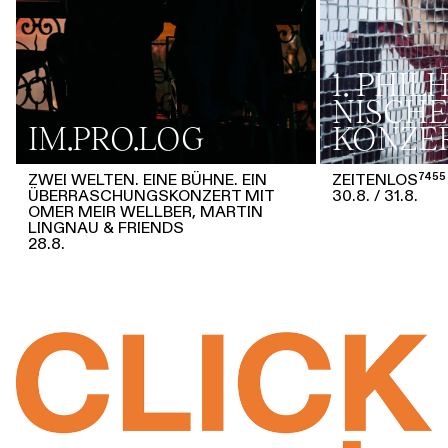
1. PHI
NISCHE
IM.PRO.LOG
KONZE
ZWEI WELTEN. EINE BÜHNE. EIN
ZEITENLOS⁷⁴⁵⁵
ÜBERRASCHUNGSKONZERT MIT
30.8.
31.8.
OMER MEIR WELLBER, MARTIN
LINGNAU & FRIENDS
28.8.