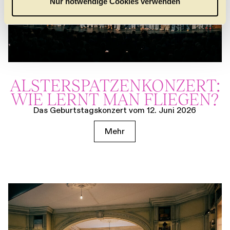
Nur notwendige Cookies verwenden
h
l
ALSTER­SPATZEN­KONZERT:
WIE LERNT MAN FLIEGEN?
Das Geburtstagskonzert vom 12. Juni 2026
Mehr