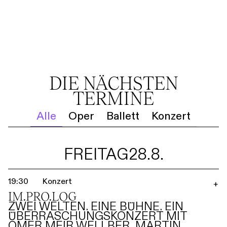
DIE NÄCHSTEN
TERMINE
Alle
Oper
Ballett
Konzert
FREITAG
28.8.
19:30
Konzert
+
IM.PRO.LOG
ZWEI WELTEN. EINE BÜHNE. EIN
ÜBERRASCHUNGSKONZERT MIT
OMER MEIR WELLBER, MARTIN