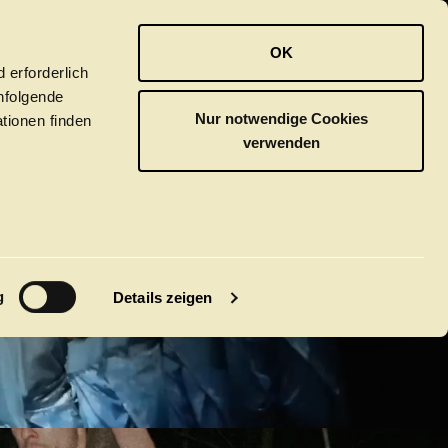
OPER
BALLETT
ORCHESTER
OK
ISCHE
 erforderlich
hfolgende
Nur notwendige Cookies
tionen finden
verwenden
ER
M
g
Details zeigen
GUST
tivals
CLICK in
tsoper