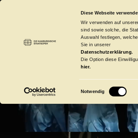
DIE HAMBURGISCHE STAATSOPER
Diese Webseite verwende
DIE 
Wir verwenden auf unseren
sind sowie solche, die St
Auswahl festlegen, welche
Sie in unserer
S
Datenschutzerklärung.
Die Option diese Einwilligu
hier.
E
Notwendig
i
BIS
n
w
Spielzeit 2026/20
i
l
l
Oper