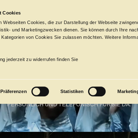
Sprungmarken
t Cookies
HAMBUR­G
 Webseiten Cookies, die zur Darstellung der Webseite zwingend
atistik- und Marketingzwecken dienen. Sie können durch Ihre nac
 Kategorien von Cookies Sie zulassen möchten. Weitere Informa
TAATS­OP
Tickets &
Suche
Ihr Besuch
Termine
ng jederzeit zu widerrufen finden Sie
KALENDER
hat ab dem 6. Juli Sommerpause
PROGRAM
Präferenzen
Statistiken
Marketin
DER KARTEN- UND ABONNEMENT­SERVICE IST
Alle
Oper
Ballett
Konzert
 ZUM 11. JULI UND DANACH WIEDER AB DEM 10. AU
PERSÖNLICH UND TELEFONISCH FÜR SIE DA.
ÜBER UNS
27
Premieren
Repertoire
Konzerte
Fes
Ballett
Orchester
Die Hamburgische Staa