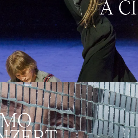
A C
RMO­
NZERT