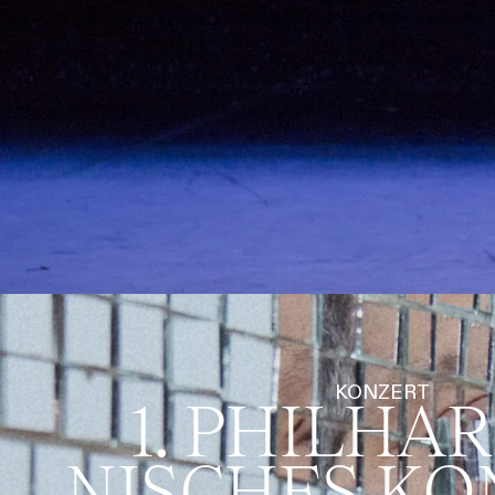
KONZERT
1. PHILHA
NISCHES KO