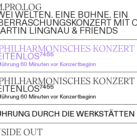
M.PRO.LOG
WEI WELTEN. EINE BÜHNE. EIN
BERRASCHUNGSKONZERT MIT O
ARTIN LINGNAU & FRIENDS
. PHILHARMO­NISCHES KONZERT
EITENLOS⁷⁴⁵⁵
führung 60 Minuten vor Konzertbeginn
. PHILHARMO­NISCHES KONZERT
EITENLOS⁷⁴⁵⁵
führung 60 Minuten vor Konzertbeginn
ÜHRUNG DURCH DIE WERKSTÄTTEN
NSIDE OUT