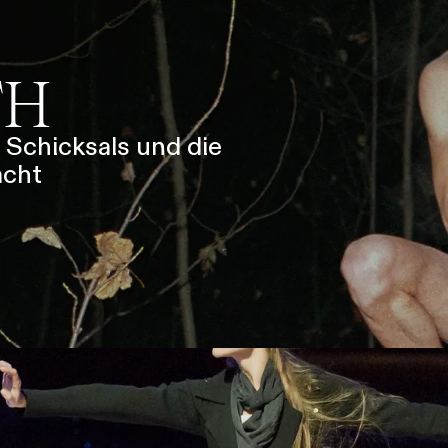
SERVICE
DANKE
MEIN KONTO
eise
Ihr Besuch
Abos
Führungen
Job
TH
 Schicksals und die
acht