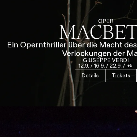
i
g
u
Tickets & Pr
OPER
MACBE
n
g
s
Ein Opernthriller über die Macht des
a
Verlockungen der M
u
GIUSEPPE VERDI
s
12.9.
/
16.9.
/
22.9.
/
5
w
a
Details
Tickets
h
l