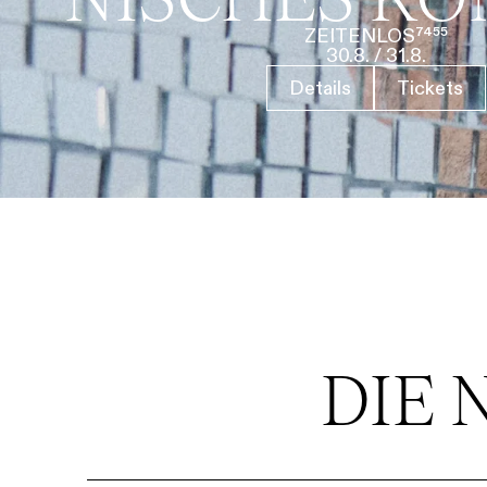
ZEITENLOS⁷⁴⁵⁵
30.8.
/
31.8.
Details
Tickets
DIE 