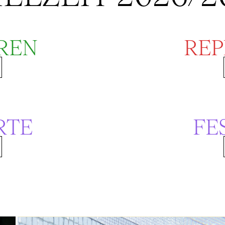
REN
REP
RTE
FE