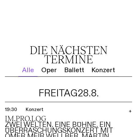
DIE NÄCHSTEN
TERMINE
Alle
Oper
Ballett
Konzert
FREITAG
28.8.
19:30
Konzert
+
IM.PRO.LOG
ZWEI WELTEN. EINE BÜHNE. EIN
ÜBERRASCHUNGSKONZERT MIT
OMER MEIR WELLBER, MARTIN