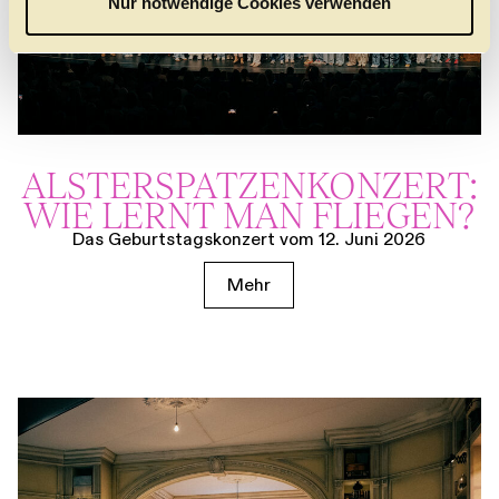
Nur notwendige Cookies verwenden
h
l
ALSTER­SPATZEN­KONZERT:
WIE LERNT MAN FLIEGEN?
Das Geburtstagskonzert vom 12. Juni 2026
Mehr