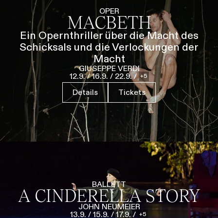
Führungen
Jobs
Kontakt
OPER
MACBETH
Ein Opernthriller über die Macht des
Schicksals und die Verlockungen der
Macht
GIUSEPPE VERDI
12.9.
/
16.9.
/
22.9.
/
5
Details
Tickets
BALLETT
A CINDERELLA STORY
JOHN NEUMEIER
13.9.
/
15.9.
/
17.9.
/
5