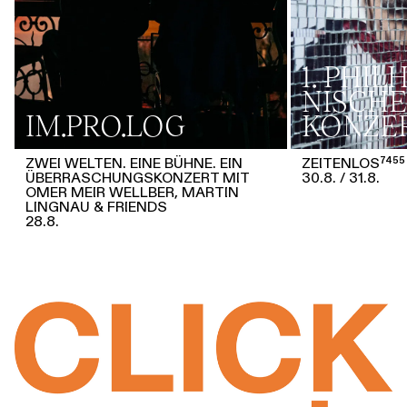
1. PHI
NISCHE
IM.PRO.LOG
KONZE
ZWEI WELTEN. EINE BÜHNE. EIN
ZEITENLOS⁷⁴⁵⁵
ÜBERRASCHUNGSKONZERT MIT
30.8.
31.8.
OMER MEIR WELLBER, MARTIN
LINGNAU & FRIENDS
28.8.