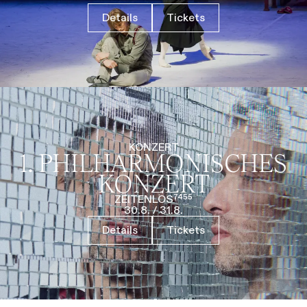
Details
Tickets
KONZERT
1. PHILHARMO­NISCHES
KONZERT
ZEITENLOS⁷⁴⁵⁵
30.8.
/
31.8.
Details
Tickets