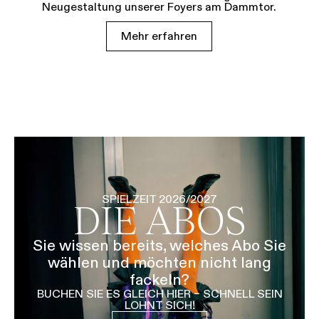
Neugestaltung unserer Foyers am Dammtor.
Mehr erfahren
SPIELZEIT 2026/2027
DIE ABOS
Sie wissen bereits, welches Abo Sie
wählen und möchten nicht lang
fackeln?
BUCHEN SIE ES GLEICH HIER – SCHNELL SEIN
LOHNT SICH!