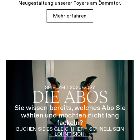
Neugestaltung unserer Foyers am Dammtor.
Mehr erfahren
SPIELZEIT 2026/2027
DIE ABOS
Sie wissen bereits, welches Abo Sie
wählen und möchten nicht lang
fackeln?
BUCHEN SIE ES GLEICH HIER – SCHNELL SEIN
LOHNT SICH!