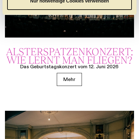
Nur notwendige Cookies verwenden
h
l
ALSTER­SPATZEN­KONZERT:
WIE LERNT MAN FLIEGEN?
Das Geburtstagskonzert vom 12. Juni 2026
Mehr