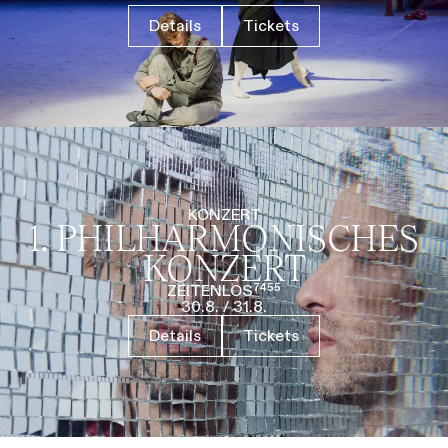
Details
Tickets
KONZERT
1. PHILHARMO­NISCHES
KONZERT
ZEITENLOS⁷⁴⁵⁵
30.8.
/
31.8.
Details
Tickets