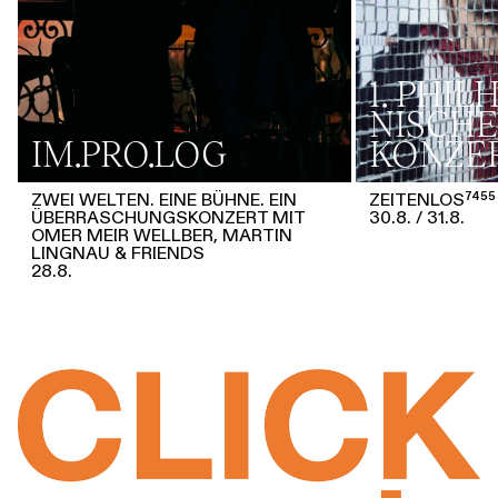
1. PHI
NISCHE
IM.PRO.LOG
KONZE
ZWEI WELTEN. EINE BÜHNE. EIN
ZEITENLOS⁷⁴⁵⁵
ÜBERRASCHUNGSKONZERT MIT
30.8.
31.8.
OMER MEIR WELLBER, MARTIN
LINGNAU & FRIENDS
28.8.