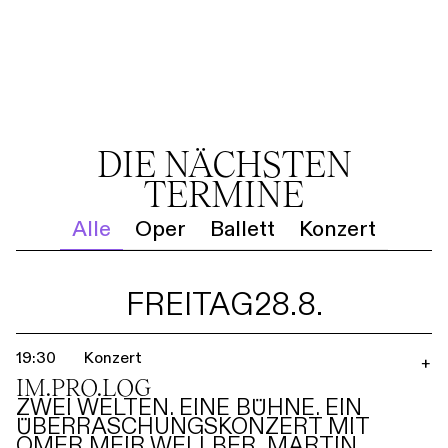
DIE NÄCHSTEN
TERMINE
Alle
Oper
Ballett
Konzert
FREITAG
28.8.
19:30
Konzert
+
IM.PRO.LOG
ZWEI WELTEN. EINE BÜHNE. EIN
ÜBERRASCHUNGSKONZERT MIT
OMER MEIR WELLBER, MARTIN