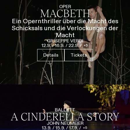
Führungen
Jobs
Kontakt
OPER
MACBETH
Ein Opernthriller über die Macht des
Schicksals und die Verlockungen der
Macht
GIUSEPPE VERDI
12.9.
/
16.9.
/
22.9.
/
5
Details
Tickets
BALLETT
A CINDERELLA STORY
JOHN NEUMEIER
13.9.
/
15.9.
/
17.9.
/
5