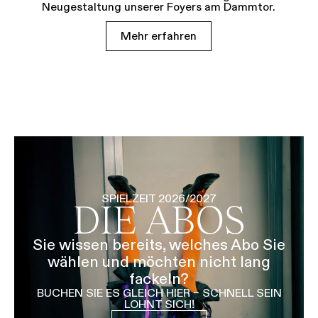
Neugestaltung unserer Foyers am Dammtor.
Mehr erfahren
SPIELZEIT 2026/2027
DIE ABOS
Sie wissen bereits, welches Abo Sie
wählen und möchten nicht lang
fackeln?
BUCHEN SIE ES GLEICH HIER – SCHNELL SEIN
LOHNT SICH!