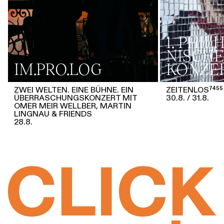
1. PHI
NISCHE
IM.PRO.LOG
KONZE
ZWEI WELTEN. EINE BÜHNE. EIN
ZEITENLOS⁷⁴⁵⁵
ÜBERRASCHUNGSKONZERT MIT
30.8.
31.8.
OMER MEIR WELLBER, MARTIN
LINGNAU & FRIENDS
28.8.