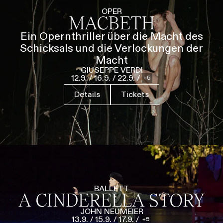
Führungen
Jobs
Kontakt
OPER
MACBETH
Ein Opernthriller über die Macht des
Schicksals und die Verlockungen der
Macht
GIUSEPPE VERDI
12.9.
/
16.9.
/
22.9.
/
5
Details
Tickets
BALLETT
A CINDERELLA STORY
JOHN NEUMEIER
13.9.
/
15.9.
/
17.9.
/
5