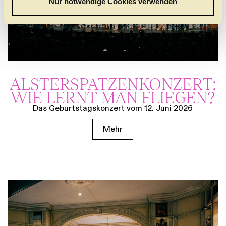
Nur notwendige Cookies verwenden
h
l
ALSTER­SPATZEN­KONZERT:
WIE LERNT MAN FLIEGEN?
Das Geburtstagskonzert vom 12. Juni 2026
Mehr