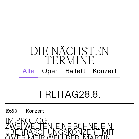
DIE NÄCHSTEN
TERMINE
Alle
Oper
Ballett
Konzert
FREITAG
28.8.
19:30
Konzert
+
IM.PRO.LOG
ZWEI WELTEN. EINE BÜHNE. EIN
ÜBERRASCHUNGSKONZERT MIT
OMER MEIR WELLBER, MARTIN