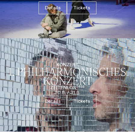
Details
Tickets
KONZERT
1. PHILHARMO­NISCHES
KONZERT
ZEITENLOS⁷⁴⁵⁵
30.8.
/
31.8.
Details
Tickets