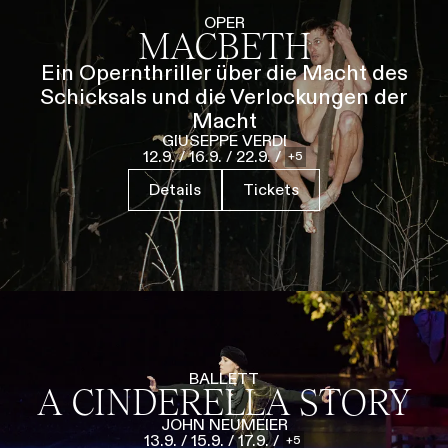
Führungen
Jobs
Kontakt
OPER
MACBETH
Ein Opernthriller über die Macht des
Schicksals und die Verlockungen der
Macht
GIUSEPPE VERDI
12.9.
/
16.9.
/
22.9.
/
5
Details
Tickets
BALLETT
A CINDERELLA STORY
JOHN NEUMEIER
13.9.
/
15.9.
/
17.9.
/
5