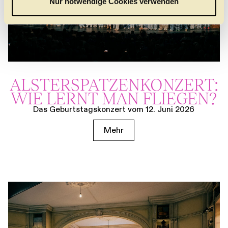
Nur notwendige Cookies verwenden
h
l
ALSTER­SPATZEN­KONZERT:
WIE LERNT MAN FLIEGEN?
Das Geburtstagskonzert vom 12. Juni 2026
Mehr