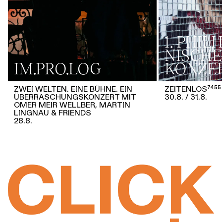
1. PHI
NISCHE
IM.PRO.LOG
KONZE
ZWEI WELTEN. EINE BÜHNE. EIN
ZEITENLOS⁷⁴⁵⁵
ÜBERRASCHUNGSKONZERT MIT
30.8.
31.8.
OMER MEIR WELLBER, MARTIN
LINGNAU & FRIENDS
28.8.