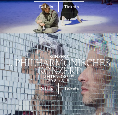
Details
Tickets
KONZERT
1. PHILHARMO­NISCHES
KONZERT
ZEITENLOS⁷⁴⁵⁵
30.8.
/
31.8.
Details
Tickets