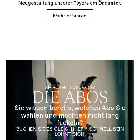
Neugestaltung unserer Foyers am Dammtor.
Mehr erfahren
SPIELZEIT 2026/2027
DIE ABOS
Sie wissen bereits, welches Abo Sie
wählen und möchten nicht lang
fackeln?
BUCHEN SIE ES GLEICH HIER – SCHNELL SEIN
LOHNT SICH!