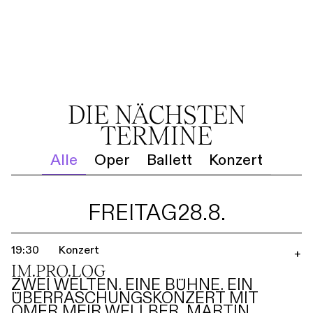
DIE NÄCHSTEN
TERMINE
Alle
Oper
Ballett
Konzert
FREITAG
28.8.
19:30
Konzert
+
IM.PRO.LOG
ZWEI WELTEN. EINE BÜHNE. EIN
ÜBERRASCHUNGSKONZERT MIT
OMER MEIR WELLBER, MARTIN