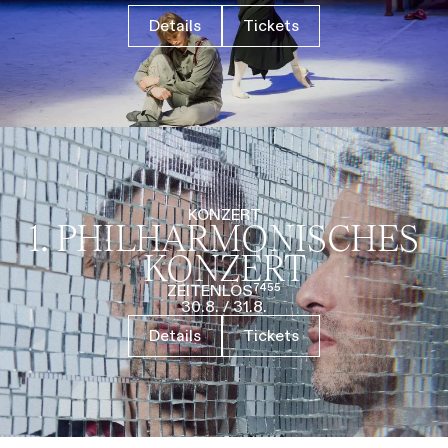
Details
Tickets
KONZERT
1. PHILHARMO­NISCHES
KONZERT
ZEITENLOS⁷⁴⁵⁵
30.8.
/
31.8.
Details
Tickets