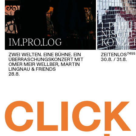
1. PHI
NISCHE
IM.PRO.LOG
KONZE
ZWEI WELTEN. EINE BÜHNE. EIN
ZEITENLOS⁷⁴⁵⁵
ÜBERRASCHUNGSKONZERT MIT
30.8.
31.8.
OMER MEIR WELLBER, MARTIN
LINGNAU & FRIENDS
28.8.