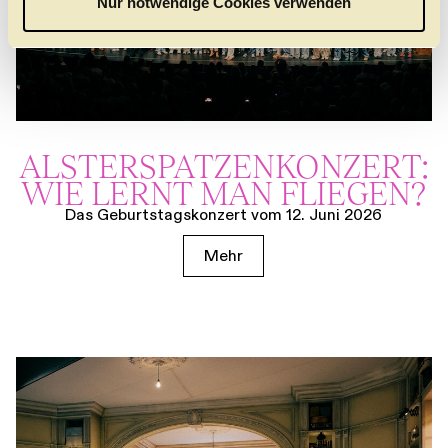
Nur notwendige Cookies verwenden
h
l
ALSTER­SPATZEN­KONZERT:
WIE LERNT MAN FLIEGEN?
Das Geburtstagskonzert vom 12. Juni 2026
Mehr