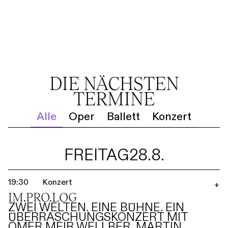
DIE NÄCHSTEN
TERMINE
Alle
Oper
Ballett
Konzert
FREITAG
28.8.
19:30
Konzert
+
IM.PRO.LOG
ZWEI WELTEN. EINE BÜHNE. EIN
ÜBERRASCHUNGSKONZERT MIT
OMER MEIR WELLBER, MARTIN