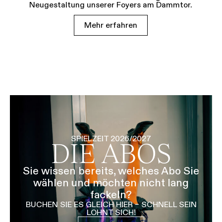
Neugestaltung unserer Foyers am Dammtor.
Mehr erfahren
SPIELZEIT 2026/2027
DIE ABOS
Sie wissen bereits, welches Abo Sie
wählen und möchten nicht lang
fackeln?
BUCHEN SIE ES GLEICH HIER – SCHNELL SEIN
LOHNT SICH!