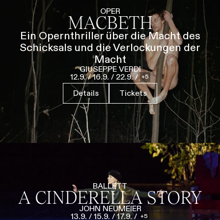
Führungen
Jobs
Kontakt
OPER
MACBETH
Ein Opernthriller über die Macht des
Schicksals und die Verlockungen der
Macht
GIUSEPPE VERDI
12.9.
/
16.9.
/
22.9.
/
5
Details
Tickets
BALLETT
A CINDERELLA STORY
JOHN NEUMEIER
13.9.
/
15.9.
/
17.9.
/
5