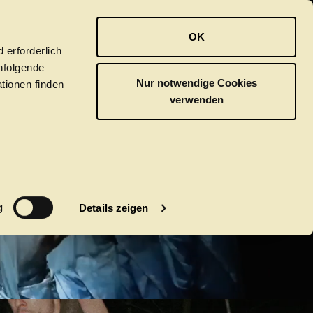
OPER
BALLETT
ORCHESTER
OK
ISCHE
 erforderlich
hfolgende
Nur notwendige Cookies
tionen finden
verwenden
ER
M
g
Details zeigen
GUST
tivals
CLICK in
tsoper