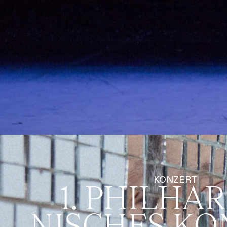
KONZERT
1. PHILHA
NISCHES KO