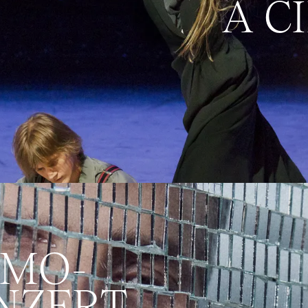
A C
RMO­
NZERT