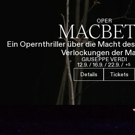
i
g
u
Tickets & Pr
OPER
MACBE
n
g
s
Ein Opernthriller über die Macht des
a
Verlockungen der M
u
GIUSEPPE VERDI
s
12.9.
/
16.9.
/
22.9.
/
5
w
a
Details
Tickets
h
l