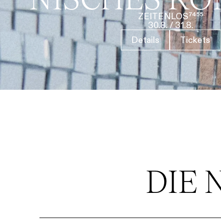
ZEITENLOS⁷⁴⁵⁵
30.8.
/
31.8.
Details
Tickets
DIE 