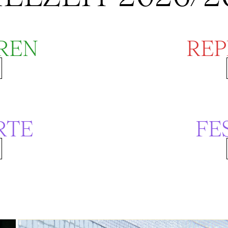
REN
REP
RTE
FE