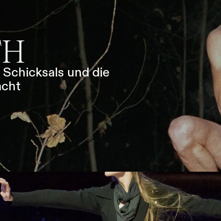
SERVICE
DANKE
MEIN KONTO
eise
Ihr Besuch
Abos
Führungen
Job
TH
 Schicksals und die
acht