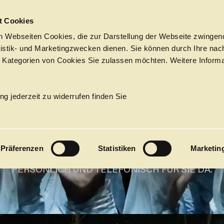
Sprungmarken
t Cookies
HAMBUR­G
 Webseiten Cookies, die zur Darstellung der Webseite zwingend
atistik- und Marketingzwecken dienen. Sie können durch Ihre nac
 Kategorien von Cookies Sie zulassen möchten. Weitere Informa
TAATS­OP
Tickets &
Suche
Ihr Besuch
Termine
ng jederzeit zu widerrufen finden Sie
KALENDER
hat ab dem 6. Juli Sommerpause
PROGRAM
Präferenzen
Statistiken
Marketin
DER KARTEN- UND ABONNEMENT­SERVICE IST
Alle
Oper
Ballett
Konzert
 ZUM 11. JULI UND DANACH WIEDER AB DEM 10. AU
PERSÖNLICH UND TELEFONISCH FÜR SIE DA.
ÜBER UNS
27
Premieren
Repertoire
Konzerte
Fes
Ballett
Orchester
Die Hamburgische Staa