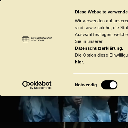
DIE HAMBURGISCHE STAATSOPER
Diese Webseite verwende
DIE 
Wir verwenden auf unseren
sind sowie solche, die St
Auswahl festlegen, welche
Sie in unserer
S
Datenschutzerklärung.
Die Option diese Einwilligu
hier.
E
Notwendig
i
BIS
n
w
Spielzeit 2026/20
i
l
l
Oper