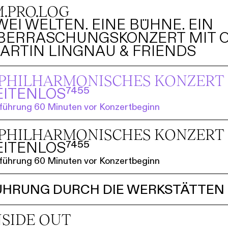
M.PRO.LOG
WEI WELTEN. EINE BÜHNE. EIN
BERRASCHUNGSKONZERT MIT O
ARTIN LINGNAU & FRIENDS
. PHILHARMO­NISCHES KONZERT
EITENLOS⁷⁴⁵⁵
führung 60 Minuten vor Konzertbeginn
. PHILHARMO­NISCHES KONZERT
EITENLOS⁷⁴⁵⁵
führung 60 Minuten vor Konzertbeginn
ÜHRUNG DURCH DIE WERKSTÄTTEN
NSIDE OUT