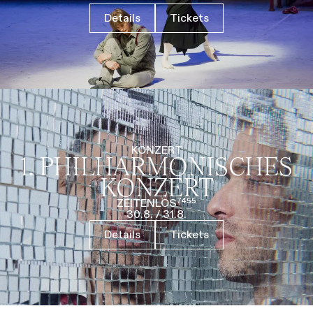
Details
Tickets
KONZERT
1. PHILHARMO­NISCHES
KONZERT
ZEITENLOS⁷⁴⁵⁵
30.8.
/
31.8.
Details
Tickets