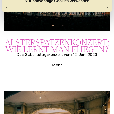
Nur notwendige Cookies verwenden
h
l
ALSTER­SPATZEN­KONZERT:
WIE LERNT MAN FLIEGEN?
Das Geburtstagskonzert vom 12. Juni 2026
Mehr