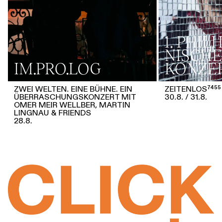
1. PHI
NISCHE
IM.PRO.LOG
KONZE
ZWEI WELTEN. EINE BÜHNE. EIN
ZEITENLOS⁷⁴⁵⁵
ÜBERRASCHUNGSKONZERT MIT
30.8.
31.8.
OMER MEIR WELLBER, MARTIN
LINGNAU & FRIENDS
28.8.