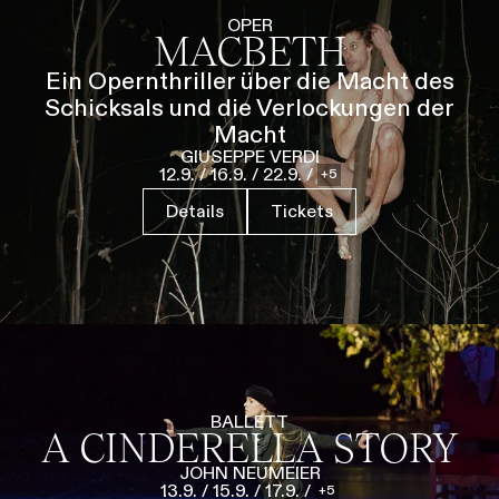
Führungen
Jobs
Kontakt
OPER
MACBETH
Ein Opernthriller über die Macht des
Schicksals und die Verlockungen der
Macht
GIUSEPPE VERDI
12.9.
/
16.9.
/
22.9.
/
5
Details
Tickets
BALLETT
A CINDERELLA STORY
JOHN NEUMEIER
13.9.
/
15.9.
/
17.9.
/
5