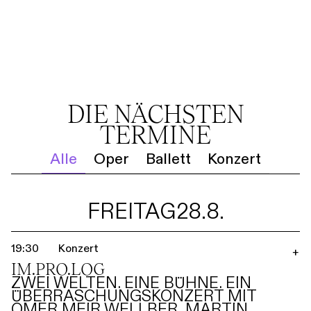
DIE NÄCHSTEN
TERMINE
Alle
Oper
Ballett
Konzert
FREITAG
28.8.
19:30
Konzert
+
IM.PRO.LOG
ZWEI WELTEN. EINE BÜHNE. EIN
ÜBERRASCHUNGSKONZERT MIT
OMER MEIR WELLBER, MARTIN