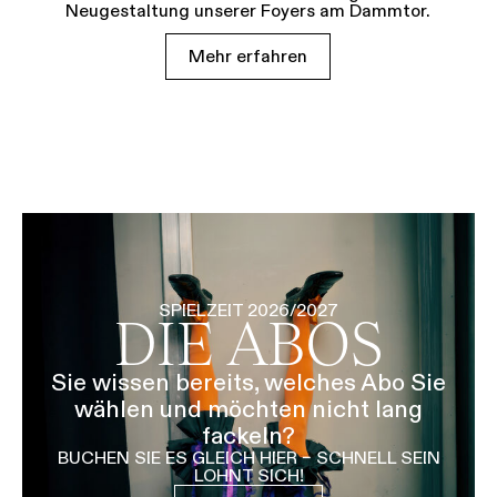
Neugestaltung unserer Foyers am Dammtor.
Mehr erfahren
SPIELZEIT 2026/2027
DIE ABOS
Sie wissen bereits, welches Abo Sie
wählen und möchten nicht lang
fackeln?
BUCHEN SIE ES GLEICH HIER – SCHNELL SEIN
LOHNT SICH!