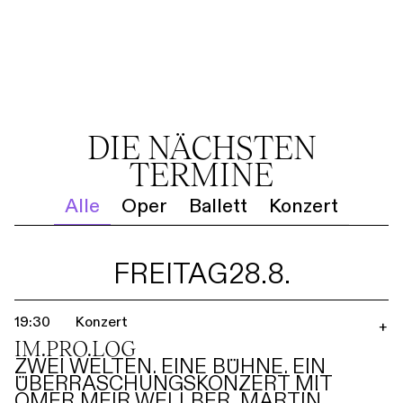
DIE NÄCHSTEN
TERMINE
Alle
Oper
Ballett
Konzert
FREITAG
28.8.
19:30
Konzert
+
IM.PRO.LOG
ZWEI WELTEN. EINE BÜHNE. EIN
ÜBERRASCHUNGSKONZERT MIT
OMER MEIR WELLBER, MARTIN