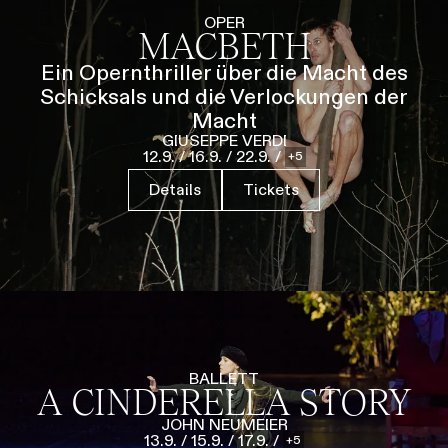
Führungen
Jobs
Kontakt
OPER
MACBETH
Ein Opernthriller über die Macht des
Schicksals und die Verlockungen der
Macht
GIUSEPPE VERDI
12.9.
/
16.9.
/
22.9.
/
5
Details
Tickets
BALLETT
A CINDERELLA STORY
JOHN NEUMEIER
13.9.
/
15.9.
/
17.9.
/
5