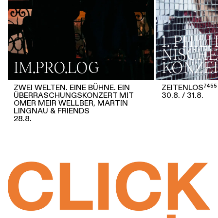
1. PHI
NISCHE
IM.PRO.LOG
KONZE
ZWEI WELTEN. EINE BÜHNE. EIN
ZEITENLOS⁷⁴⁵⁵
ÜBERRASCHUNGSKONZERT MIT
30.8.
31.8.
OMER MEIR WELLBER, MARTIN
LINGNAU & FRIENDS
28.8.