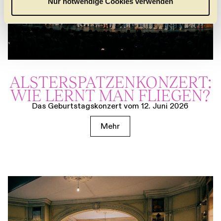
Nur notwendige Cookies verwenden
h
l
ALSTER­SPATZEN­KONZERT:
WIE LERNT MAN FLIEGEN?
Das Geburtstagskonzert vom 12. Juni 2026
Mehr