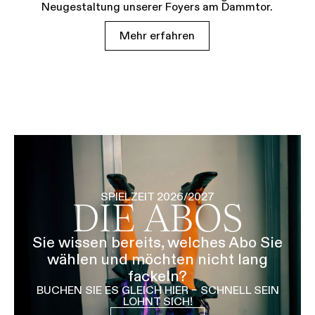
Neugestaltung unserer Foyers am Dammtor.
Mehr erfahren
SPIELZEIT 2026/2027
DIE ABOS
Sie wissen bereits, welches Abo Sie
wählen und möchten nicht lang
fackeln?
BUCHEN SIE ES GLEICH HIER – SCHNELL SEIN
LOHNT SICH!