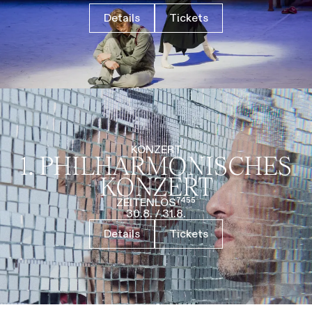
Details
Tickets
KONZERT
1. PHILHARMO­NISCHES
KONZERT
ZEITENLOS⁷⁴⁵⁵
30.8.
/
31.8.
Details
Tickets